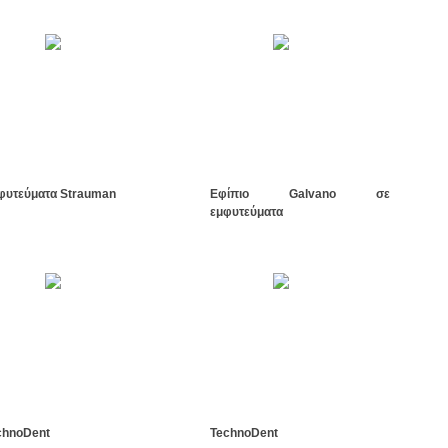
φυτεύματα Strauman
Εφίπιο Galvano σε
εμφυτεύματα
chnoDent
TechnoDent