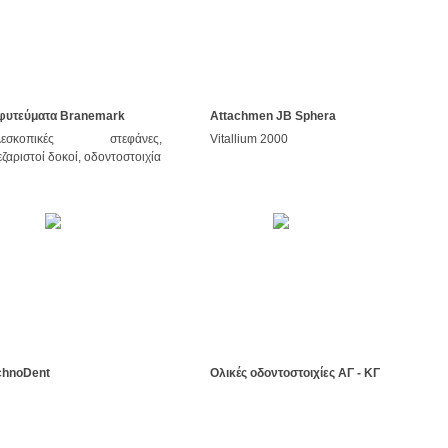
φυτεύματα Branemark
Attachmen JB Sphera
λεσκοπικές στεφάνες,
Vitallium 2000
ζαριστοί δοκοί, οδοντοστοιχία
chnoDent
Ολικές οδοντοστοιχίες ΑΓ - ΚΓ