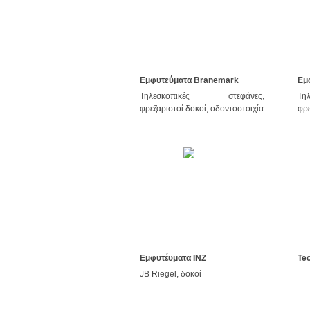
Εμφυτεύματα Branemark
Εμ
Τηλεσκοπικές στεφάνες,
Τη
φρεζαριστοί δοκοί, οδοντοστοιχία
φρε
Εμφυτέυματα INZ
Te
JB Riegel, δοκοί