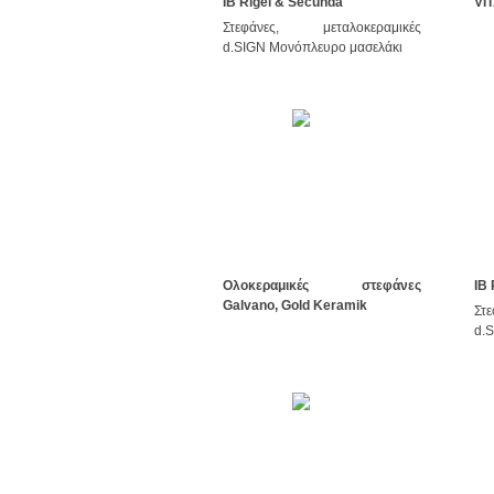
ΙΒ Rigel & Secunda
VIT
Στεφάνες, μεταλοκεραμικές
d.SIGN Μονόπλευρο μασελάκι
Ολοκεραμικές στεφάνες
ΙΒ
Galvano, Gold Keramik
Στ
d.