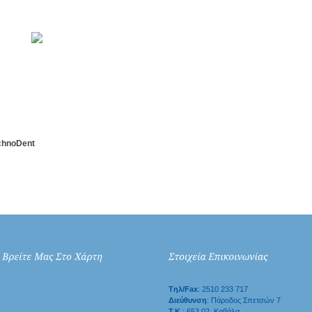
chnoDent
Tηλ/Fax
: 2510 233 717
Διεύθυνση
: Πάροδος Σπετσών 7
Τ.Κ.
: 653 02, Καβάλα