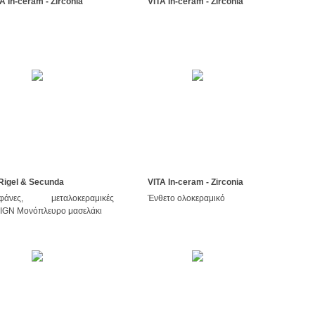
A In-ceram - Zirconia
VITA In-ceram - Zirconia
 Rigel & Secunda
VITA In-ceram - Zirconia
εφάνες, μεταλοκεραμικές
Ένθετο ολοκεραμικό
SIGN Μονόπλευρο μασελάκι