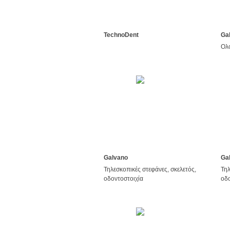
TechnoDent
Ga
Ολο
Galvano
Ga
Τηλεσκοπικές στεφάνες, σκελετός,
Τηλ
οδοντοστοιχία
οδο