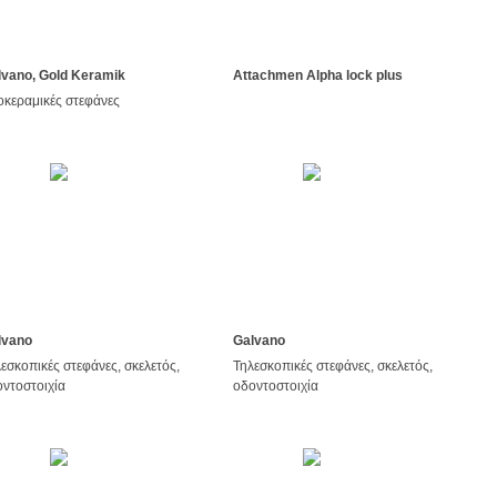
lvano, Gold Keramik
Attachmen Alpha lock plus
κεραμικές στεφάνες
lvano
Galvano
εσκοπικές στεφάνες, σκελετός,
Τηλεσκοπικές στεφάνες, σκελετός,
ντοστοιχία
οδοντοστοιχία