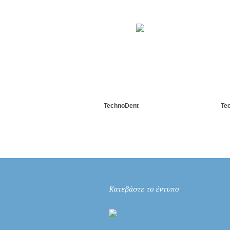
TechnoDent
Te