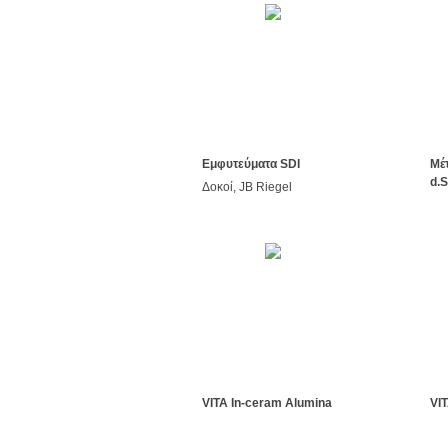
Εμφυτεύματα SDI
Μέ
d.
Δοκοί, JB Riegel
VITA In-ceram Alumina
VI