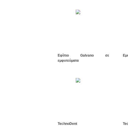
Εφίπιο Galvano σε
Εμ
εμφυτεύματα
TechnoDent
Te