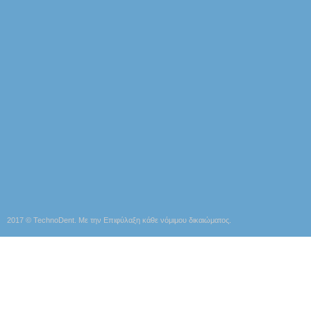
2017 © TechnoDent. Με την Επιφύλαξη κάθε νόμιμου δικαιώματος.